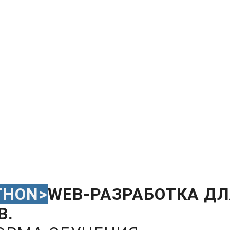
THON>
WEB-РАЗРАБОТКА ДЛ
В.